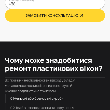
ЗАМОВИТИ КОНСУЛЬТАЦІЮ
Чому може знадобитися
ремонт пластикових вікон?
Всі причини несправностей і виходу з ладу
металопластикових віконних конструкцій
умовно поділяють на три групи:
01
Неякісні або браковані вироби
02
Недбале поводження та порушення