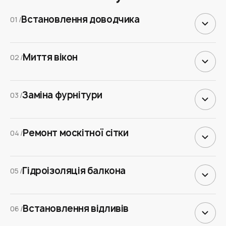
Встановлення доводчика
01 /
Миття вікон
02 /
Заміна фурнітури
03 /
Ремонт москітної сітки
04 /
Гідроізоляція балкона
05 /
Встановлення відливів
06 /