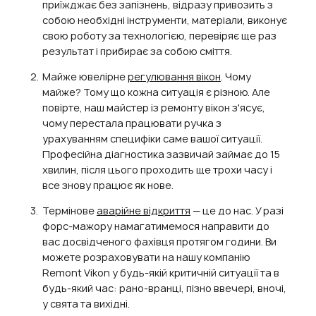
приїжджає без запізнень, відразу привозить з
собою необхідні інструменти, матеріали, виконує
свою роботу за технологією, перевіряє ще раз
результат і прибирає за собою сміття.
Майже ювелірне
регулювання вікон
. Чому
майже? Тому що кожна ситуація є різною. Але
повірте, наш майстер із ремонту вікон з'ясує,
чому перестала працювати ручка з
урахуванням специфіки саме вашої ситуації.
Професійна діагностика зазвичай займає до 15
хвилин, після цього проходить ще трохи часу і
все знову працює як нове.
Термінове
аварійне відкриття
— це до нас. У разі
форс-мажору намагатимемося направити до
вас досвідченого фахівця протягом години. Ви
можете розраховувати на нашу компанію
Remont Vikon у будь-якій критичній ситуації та в
будь-який час: рано-вранці, пізно ввечері, вночі,
у свята та вихідні.