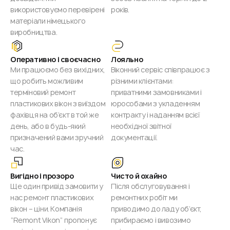
використовуємо перевірені
років.
матеріали німецького
виробництва.
Оперативно і своєчасно
Лояльно
Ми працюємо без вихідних,
Віконний сервіс співпрацює з
що робить можливим
різними клієнтами:
терміновий ремонт
приватними замовниками і
пластикових вікон з виїздом
юрособами з укладенням
фахівця на об’єкт в той же
контракту і наданням всієї
день, або в будь-який
необхідної звітної
призначений вами зручний
документації.
час.
Вигідно і прозоро
Чисто й охайно
Ще один привід замовити у
Після обслуговування і
нас ремонт пластикових
ремонтних робіт ми
вікон – ціни. Компанія
приводимо до ладу об’єкт,
“Remont Vikon” пропонує
прибираємо і вивозимо