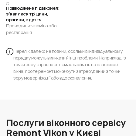
Пошкоджене підвіконня:
з’явилися тріщини,
прогини, здуття
Проводиться заміна або
реставрація
Перелік далеко не повний, оскільки в індивідуальному
порядку можуть виникати й інші проблеми. Наприклад, з
точки зору справності немає нарікань на пластикові
вікна, проте ремонт може бути затребуваний з точки
зору модернізації або вдосконалення.
Послуги віконного сервісу
Remont Vikon у Києві