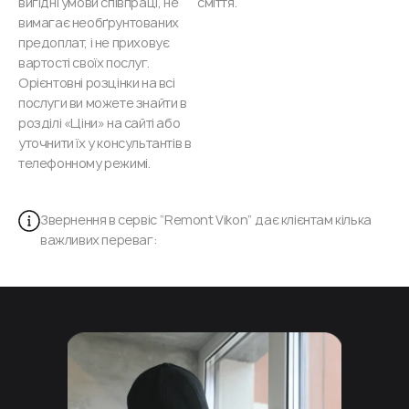
вигідні умови співпраці, не
сміття.
вимагає необґрунтованих
предоплат, і не приховує
вартості своїх послуг.
Орієнтовні розцінки на всі
послуги ви можете знайти в
розділі «Ціни» на сайті або
уточнити їх у консультантів в
телефонному режимі.
Звернення в сервіс “Remont Vikon” дає клієнтам кілька
важливих переваг: