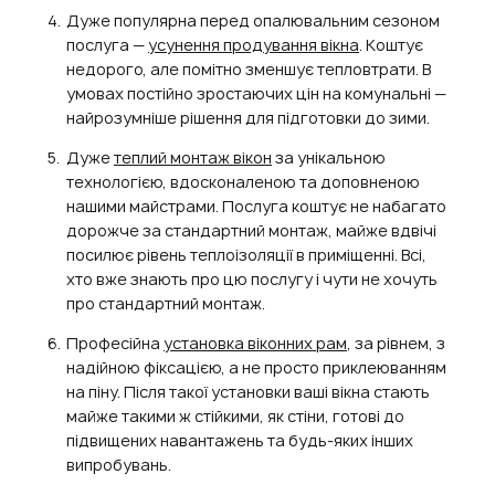
Дуже популярна перед опалювальним сезоном
послуга —
усунення продування вікна
. Коштує
недорого, але помітно зменшує тепловтрати. В
умовах постійно зростаючих цін на комунальні —
найрозумніше рішення для підготовки до зими.
Дуже
теплий монтаж вікон
за унікальною
технологією, вдосконаленою та доповненою
нашими майстрами. Послуга коштує не набагато
дорожче за стандартний монтаж, майже вдвічі
посилює рівень теплоізоляції в приміщенні. Всі,
хто вже знають про цю послугу і чути не хочуть
про стандартний монтаж.
Професійна
установка віконних рам
, за рівнем, з
надійною фіксацією, а не просто приклеюванням
на піну. Після такої установки ваші вікна стають
майже такими ж стійкими, як стіни, готові до
підвищених навантажень та будь-яких інших
випробувань.