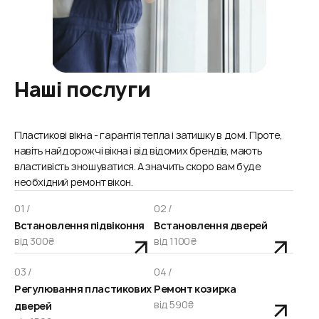
Наші послуги
Пластикові вікна - гарантія тепла і затишку в домі. Проте,
навіть найдорожчі вікна і від відомих брендів, мають
властивість зношуватися. А значить скоро вам буде
необхідний ремонт вікон.
01 /
02 /
Встановлення підвіконня
Встановлення дверей
від 300₴
від 1100₴
03 /
04 /
Регулювання пластикових
Ремонт козирка
від 590₴
дверей