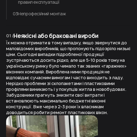
правил експлуатації
03
Непрофесійний монтаж
Неякісні або браковані вироби
01 /
Їх можна отримати в тому випадку, якщо звернутися до
маловідомих виробників, що пропонують підозріло низькі
ціни. Сьогодні випадки підробленої продукції
зустрічаються досить рідко, але ще 5-10 років тому на
українському ринку було чимало так званих «гаражних»
віконних компаній. Вироблена ними продукція не
відповідає сучасним вимогам і часто виходить з ладу.
Нерідко проблеми зі склопакетами і пластиковими
профілями виникають і у покупців житла в новобудовах.
Забудовники прагнуть знизити свої витрати і
встановлюють максимально бюджетні віконні
конструкції. Вже через 2-3 роки їх власникам
доводиться робити ремонт пластикових вікон.