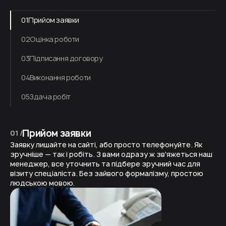
01
Прийом заявки
02
Оцінка роботи
03
Підписання договору
04
Виконання роботи
05
Здача робіт
Прийом заявки
01 /
Заявку лишайте на сайті, або просто телефонуйте. Як
зручніше — так і робіть. З вами одразу ж зв'яжеться наш
менеджер, все уточнить та підбере зручний час для
візиту спеціаліста. Без зайвого формалізму, простою
людською мовою.