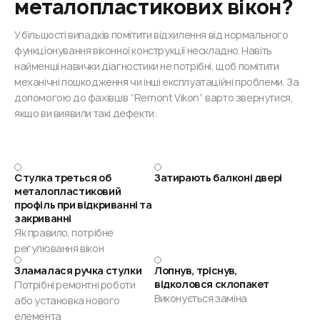
металопластикових вікон?
У більшості випадків помітити відхилення від нормального
функціонування віконної конструкції нескладно. Навіть
найменші навички діагностики не потрібні, щоб помітити
механічні пошкодження чи інші експлуатаційні проблеми. За
допомогою до фахівців “Remont Vikon” варто звернутися,
якщо ви виявили такі дефекти:
Стулка треться об
Затирають балконі двері
металопластиковий
профіль при відкриванні та
закриванні
Як правило, потрібне
регулювання вікон
Зламалася ручка стулки
Лопнув, тріснув,
відколовся склопакет
Потрібні ремонтні роботи
Виконується заміна
або установка нового
елемента