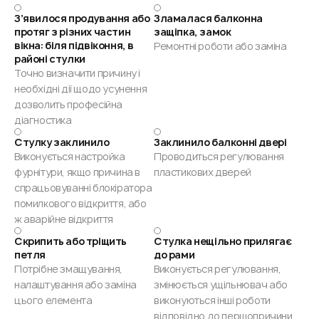
З’явилося продування або
Зламалася балконна
протяг з різних частин
защіпка, замок
вікна: біля підвіконня, в
Ремонтні роботи або заміна
районі стулки
Точно визначити причину і
необхідні дії щодо усунення
дозволить професійна
діагностика
Стулку заклинило
Заклинило балконні двері
Виконується настройка
Проводиться регулювання
фурнітури, якщо причина в
пластикових дверей
спрацьовуванні блокіратора
помилкового відкриття, або
ж аварійне відкриття
Скрипить або тріщить
Стулка нещільно прилягає
петля
до рами
Потрібне змащування,
Виконується регулювання,
налаштування або заміна
змінюється ущільнювач або
цього елемента
виконуються інші роботи
відповідно до першопричини