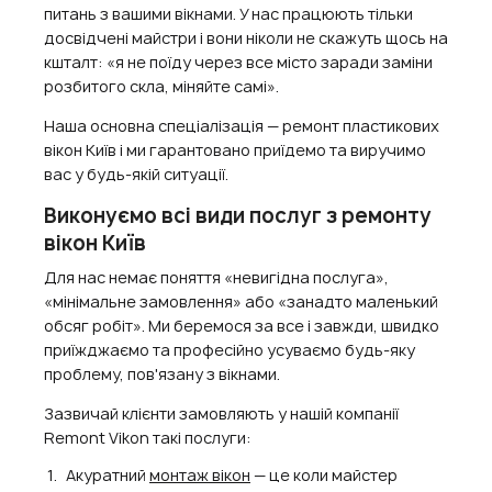
питань з вашими вікнами. У нас працюють тільки
досвідчені майстри і вони ніколи не скажуть щось на
кшталт: «я не поїду через все місто заради заміни
розбитого скла, міняйте самі».
Наша основна спеціалізація — ремонт пластикових
вікон Київ і ми гарантовано приїдемо та виручимо
вас у будь-якій ситуації.
Виконуємо всі види послуг з ремонту
вікон Київ
Для нас немає поняття «невигідна послуга»,
«мінімальне замовлення» або «занадто маленький
обсяг робіт». Ми беремося за все і завжди, швидко
приїжджаємо та професійно усуваємо будь-яку
проблему, пов'язану з вікнами.
Зазвичай клієнти замовляють у нашій компанії
Remont Vikon такі послуги:
Акуратний
монтаж вікон
— це коли майстер