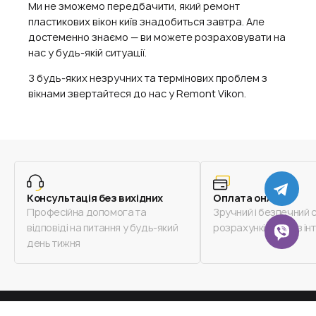
Ми не зможемо передбачити, який ремонт
пластикових вікон київ знадобиться завтра. Але
достеменно знаємо — ви можете розраховувати на
нас у будь-якій ситуації.
З будь-яких незручних та термінових проблем з
вікнами звертайтеся до нас у Remont Vikon.
TE
Консультація без вихідних
Оплата онлайн
Професійна допомога та
Зручний і безпечний 
відповіді на питання у будь-який
розрахунків через ін
VIB
день тижня