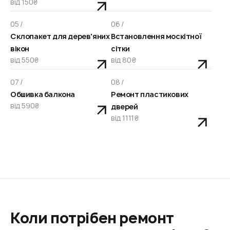
від 150₴
05 /
06 /
Склопакет для дерев'яних
Встановлення москітної
вікон
сітки
від 550₴
від 80₴
07 /
08 /
Обшивка балкона
Ремонт пластикових
від 590₴
дверей
від 1111₴
Коли потрібен ремонт