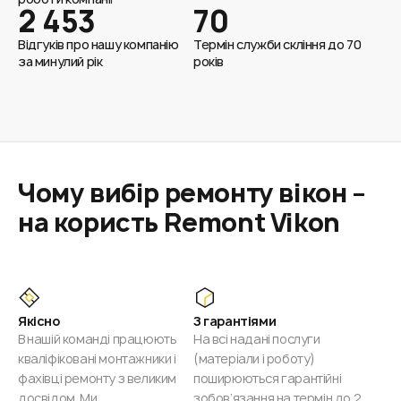
2 453
70
Відгуків про нашу компанію
Термін служби скління до 70
за минулий рік
років
Чому вибір ремонту вікон –
на користь Remont Vikon
Якісно
З гарантіями
В нашій команді працюють
На всі надані послуги
кваліфіковані монтажники і
(матеріали і роботу)
фахівці ремонту з великим
поширюються гарантійні
досвідом. Ми
зобов’язання на термін до 2