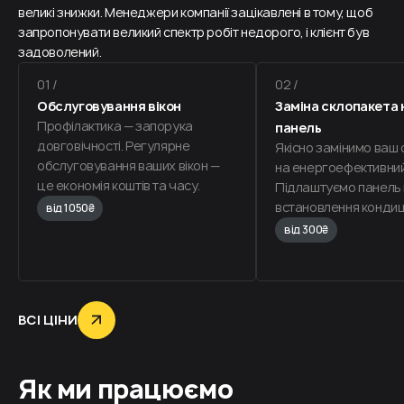
великі знижки. Менеджери компанії зацікавлені в тому, щоб
запропонувати великий спектр робіт недорого, і клієнт був
задоволений.
01 /
02 /
Обслуговування вікон
Заміна склопакета 
Профілактика — запорука
панель
довговічності. Регулярне
Якісно замінимо ваш
обслуговування ваших вікон —
на енергоефективний
це економія коштів та часу.
Підлаштуємо панель 
встановлення кондиц
від 1050₴
від 300₴
ВСІ ЦІНИ
Як ми працюємо