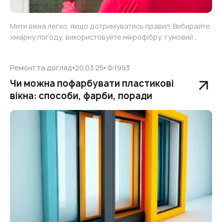
Мити вікна легко, якщо дотримуватись правил. Вибирайте
хмарну погоду, використовуйте мікрофібру, гумовий
скребок та оцтовий розчин. Починайте з рам, потім мийте
скло зверху донизу. Для зовнішнього боку підійдуть
Ремонт та догляд
20.03.25
1993
телескопічна чи магнітна щітка. Дотримуючись порад,
вікна будуть ідеально чистими!
Чи можна пофарбувати пластикові
вікна: способи, фарби, поради