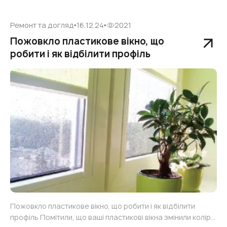
відкриванням та закриванням. Чи знайомі вам ці
проблеми? Ймовірно, ви стали жертвою непрофесійного
Ремонт та догляд
16.12.24
2021
монтажу або вікон із надто дешевих матеріалів. Справжні
якісні металопластикові вікна — це довгострокова
Пожовкло пластикове вікно, що
інвестиція у комфорт вашог
робити і як відбілити профіль
Пожовкло пластикове вікно, що робити і як відбілити
профіль Помітили, що ваші пластикові вікна змінили колір?