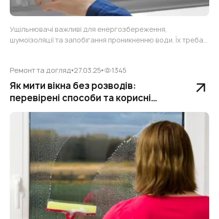
Ущільнювачі важливі для енергозбереження,
шумоізоляції та запобігання проникненню води. Їх треба
змінювати раз на 5-7 років, або раніше, якщо з’являються
щілини чи погіршується герметичність. Дотримуйтесь
Ремонт та догляд
27.03.25
1345
рекомендацій, щоб продовжити термін служби вікон.
Як мити вікна без розводів:
перевірені способи та корисні
поради