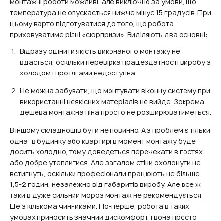
монтажні роботи можливі, але виключно за умови, що
температура не опускається нижче мінус 15 градусів. При
цьому варто підготуватися до того, що робота
приховуватиме різні «сюрпризи». Виділяють два основні:
Відразу оцінити якість виконаного монтажу не
вдасться, оскільки перевірка працездатності виробу з
холодом і протягами недоступна.
Не можна забувати, що монтувати віконну систему при
використанні неякісних матеріалів не вийде. Зокрема,
дешева монтажна піна просто не розширюватиметься.
В іншому складнощів бути не повинно. А з проблем є тільки
одна: в будинку або квартирі в момент монтажу буде
досить холодно, тому доведеться перечекати в гостях
або добре утеплитися. Але загалом стіни охолонути не
встигнуть, оскільки професіонали працюють не більше
1,5-2 годин, незалежно від габаритів виробу. Але все ж
таки в дуже сильний мороз монтаж не рекомендується.
Це з кількома чинниками. По-перше, робота в таких
умовах приносить значний дискомфорт, і вона просто