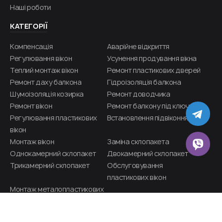
Наші роботи
КАТЕГОРІЇ
Компенсація
Аварійне відкриття
Регулювання вікон
Усунення продування вікна
Теплий монтаж вікон
Ремонт пластикових дверей
Ремонт даху балкона
Гідроізоляція балкона
Шумоізоляція козирка
Ремонт доводчика
Ремонт вікон
Ремонт балкону під ключ
TE
Регулювання пластикових
Встановлення підвіконня
вікон
Монтаж вікон
Заміна склопакета
VIB
Однокамерний склопакет
Двокамерний склопакет
Трикамерний склопакет
Обслуговування
пластикових вікон​
Монтаж металопластикових
дверей
РІШЕННЯ