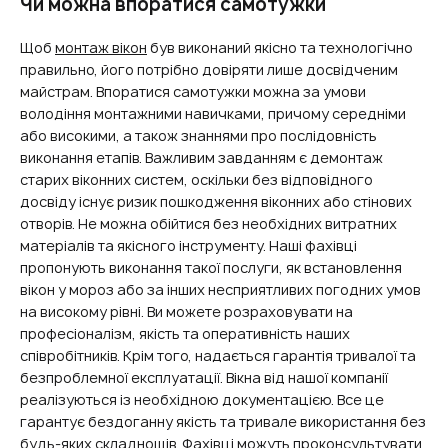
Чи можна впоратися самотужки
Щоб
монтаж вікон
був виконаний якісно та технологічно
правильно, його потрібно довіряти лише досвідченим
майстрам. Впоратися самотужки можна за умови
володіння монтажними навичками, причому середніми
або високими, а також знаннями про послідовність
виконання етапів. Важливим завданням є демонтаж
старих віконних систем, оскільки без відповідного
досвіду існує ризик пошкодження віконних або стінових
отворів. Не можна обійтися без необхідних витратних
матеріалів та якісного інструменту. Наші фахівці
пропонують виконання такої послуги, як встановлення
вікон у мороз або за інших несприятливих погодних умов
на високому рівні. Ви можете розраховувати на
професіоналізм, якість та оперативність наших
співробітників. Крім того, надається гарантія тривалої та
безпроблемної експлуатації. Вікна від нашої компанії
реалізуються із необхідною документацією. Все це
гарантує бездоганну якість та тривале використання без
будь-яких складнощів. Фахівці можуть проконсультувати