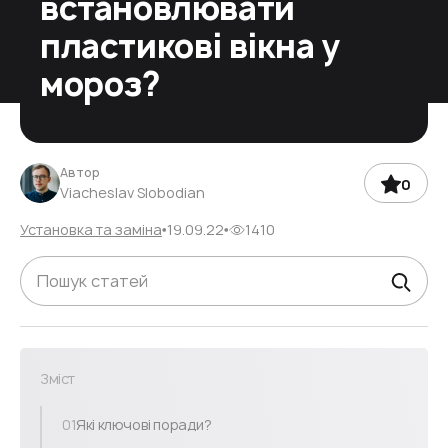
встановлювати
пластикові вікна у
мороз?
Автор
0
Viacheslav Slobodian
Установка та заміна
19.09.22
1410
Зміст
01
Які ключові поради?