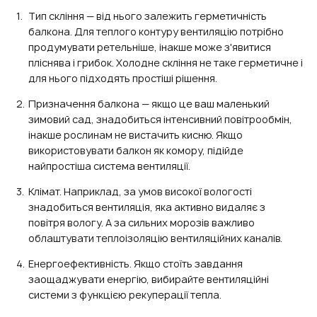
Тип скління — від нього залежить герметичність
балкона. Для теплого контуру вентиляцію потрібно
продумувати ретельніше, інакше може з'явитися
пліснява і грибок. Холодне скління не таке герметичне і
для нього підходять простіші рішення.
Призначення балкона — якщо це ваш маленький
зимовий сад, знадобиться інтенсивний повітрообмін,
інакше рослинам не вистачить кисню. Якщо
використовувати балкон як комору, підійде
найпростіша система вентиляції.
Клімат. Наприклад, за умов високої вологості
знадобиться вентиляція, яка активно видаляє з
повітря вологу. А за сильних морозів важливо
облаштувати теплоізоляцію вентиляційних каналів.
Енергоефективність. Якщо стоїть завдання
заощаджувати енергію, вибирайте вентиляційні
системи з функцією рекуперації тепла.