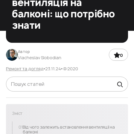
вентиляція на
балконі: що потрібно
знати
Автор
0
Viacheslav Slobodian
Ремонт та догляд
23.11.24
2020
Зміст
01
Від чого залежить встановлення вентиляції на
балконі