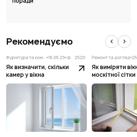
поради
Рекомендуємо
Фурнітура та комплектуючі
16.05.23
2520
Ремонт та догляд
25
Як визначити, скільки
Як виміряти вік
камер у вікна
москітної сітки