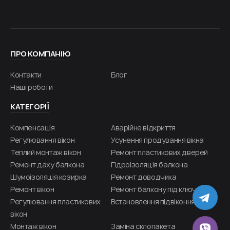
ПРО КОМПАНІЮ
Контакти
Блог
Наші роботи
КАТЕГОРІЇ
Компенсація
Аварійне відкриття
Регулювання вікон
Усунення продування вікна
Теплий монтаж вікон
Ремонт пластикових дверей
Ремонт даху балкона
Гідроізоляція балкона
Шумоізоляція козирка
Ремонт доводчика
Ремонт вікон
Ремонт балкону під ключ
TE
Регулювання пластикових
Встановлення підвіконня
вікон
Монтаж вікон
Заміна склопакета
VIB