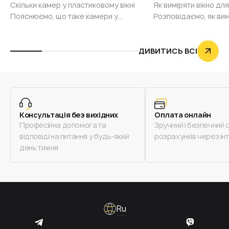
Скільки камер у пластиковому вікні
Як виміряти вікно для
Пояснюємо, що таке камери у
Розповідаємо, як вим
пластикових вікнах, навіщо знати,
москітної сітки та пр
скільки камер у вікні та як
помилки в цьому про
безпомилково визначити їхню
знати заздалегідь. А
ДИВИТИСЬ ВСІ
кількість, навіть якщо ви не майстер з
виграєте, якщо відм
ремонту вікон. Спойлер — ця навичка
самостійних дій і вс
важливіша і потрібніша, ніж здається.
професійного вимір
Що таке камера у пластиковому вікні
установкою москітної 
Камера — це повітряний простір між
виміряти вікно для 
Консультація без вихідних
Оплата онлайн
Професійна допомога та
Зручний і безпечний 
відповіді на питання у будь-який
розрахунків через ін
день тижня
Ru