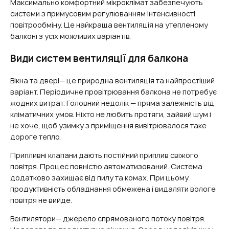
Максимально комфортний мікроклімат забезпечують
системи з примусовим регулюванням інтенсивності
повітрообміну. Це найкраща вентиляція на утепленому
балконі з усіх можливих варіантів.
Види систем вентиляції для балкона
Вікна та двері— це природна вентиляція та найпростіший
варіант. Періодичне провітрювання балкона не потребує
жодних витрат. Головний недолік — пряма залежність від
кліматичних умов. Ніхто не любить протяги, зайвий шум і
не хоче, щоб узимку з приміщення вивітрювалося таке
дороге тепло.
Припливні клапани дають постійний приплив свіжого
повітря. Процес повністю автоматизований. Система
додатково захищає від пилу та комах. При цьому
продуктивність обладнання обмежена і видаляти вологе
повітря не вийде.
Вентилятори— джерело спрямованого потоку повітря.