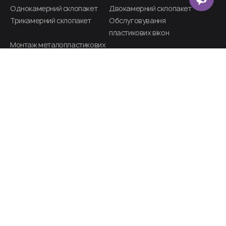
Однокамерний склопакет
Двокамерний склопакет
Трикамерний склопакет
Обслуговування
пластикових вікон​
Монтаж металопластикових
дверей
РІШЕННЯ
Ціни
(068) 225-32-32
Пн - Пт: 08:00-19:00
Сб - Нд: 08:00-19:00
zakaz@remontvikon.com.ua
Пишіть, домовимось!
Бізнес - центр "Беарс" м. Київ, вул. Гетьмана