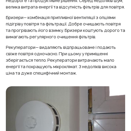
Недороге та продуктивне рішення. Серед недоліків шум,
велика витрата енергії та відсутність фільтрів для повітря.
Бризери— комбінація припливної вентиляції з опціями
підігріву повітря та фільтрації. Добре очищають повітря
та прогрівають його взимку. Бризери коштують дорого та
вимагають регулярного очищення фільтрів.
Рекуператори— видаляють відпрацьоване і подають
свіже повітря одночасно. При цьому у приміщенні
зберігається тепло. Рекуператори витрачають мало
енергії та покращують мікроклімат. З недоліків висока
ціна та дуже специфічний монтаж.