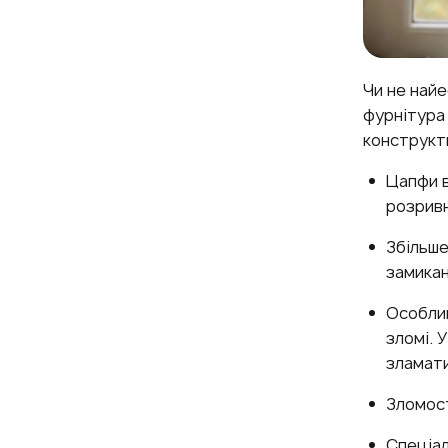
Чи не най
фурнітура 
конструкт
Цапфи в
розривн
Збільше
замикан
Особлив
зломі. 
зламати
Зломост
Спеціал