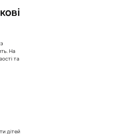
кові
із
ть. На
вості та
ти дітей