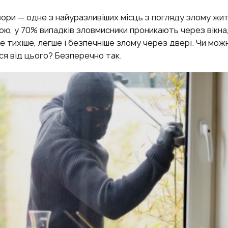
вори — одне з найуразливіших місць з погляду злому жит
ю, у 70% випадків зловмисники проникають через вікна
е тихіше, легше і безпечніше злому через двері. Чи мож
я від цього? Безперечно так.