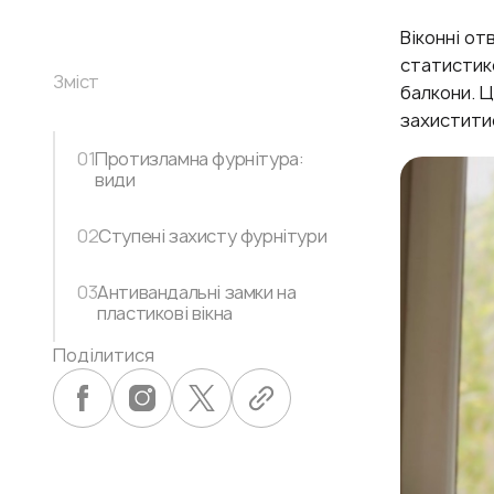
Віконні от
статистико
Зміст
балкони. Ц
захиститис
01
Протизламна фурнітура:
види
02
Ступені захисту фурнітури
03
Антивандальні замки на
пластикові вікна
Поділитися