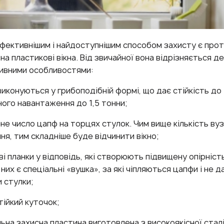
ефективнішим і найдоступнішим способом захисту є про
на пластикові вікна. Від звичайної вона відрізняється д
ивними особливостями:
иконуються у грибоподібній формі, що дає стійкість до
ого навантаження до 1,5 тонни;
не число цапф на торцях стулок. Чим вище кількість вуз
ня, тим складніше буде відчинити вікно;
і планки у відповідь, які створюють підвищену опірніст
У них є спеціальні «вушка», за які чіпляються цапфи і не 
 стулки;
ійкий куточок;
ьна захисна пластина виготовлена ​​з високоякісної сталі