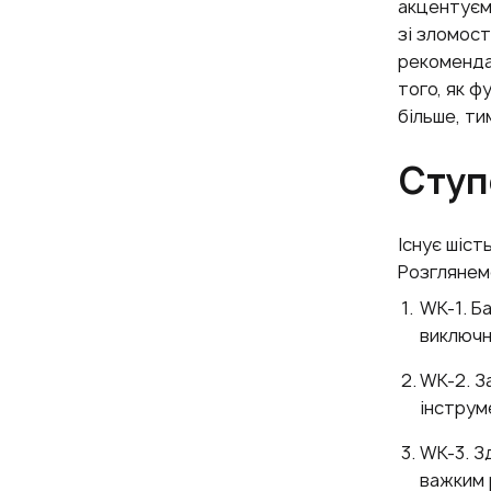
акцентуєм
зі зломос
рекоменда
того, як 
більше, ти
Ступ
Існує шіст
Розглянемо
WK-1. Б
виключн
WK-2. З
інструме
WK-3. З
важким 