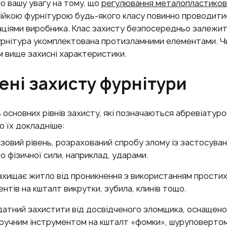
о вашу увагу на тому, що
регулювання металопластикови
тійкою фурнітурою будь-якого класу повинно проводити
ціями виробника. Клас захисту безпосередньо залежит
фурнітура укомплектована протизламними елементами. Ч
м вище захисні характеристики.
ені захисту фурнітури
ь основних рівнів захисту, які позначаються абревіатур
 їх докладніше:
азовий рівень, розрахований спробу злому із застосува
о фізичної сили, наприклад, ударами.
ахищає житло від проникнення з використанням простих
нтів на кшталт викрутки, зубила, клинів тощо.
датний захистити від досвідченого зломщика, оснащено
ручним інструментом на кшталт «фомки», шуруповерто