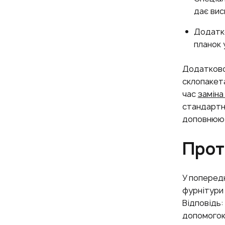
дає вис
Додатко
планок 
Додатково
склопакета
час
заміна
стандартно
доповнюють
Прот
У попередн
фурнітури 
Відповідь:
допомогою 