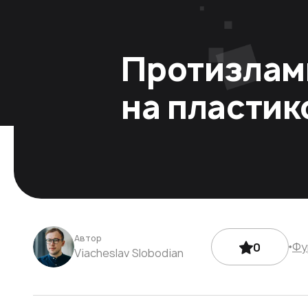
Протизламн
на пластико
Автор
Фу
0
Viacheslav Slobodian