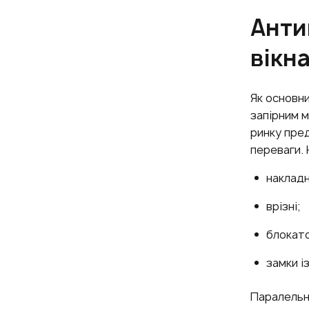
Анти
вікн
Як основн
запірним 
ринку пред
переваги. 
накладн
врізні;
блокато
замки і
Паралельн