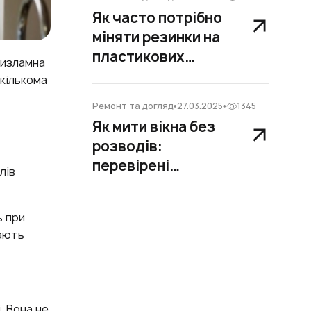
Як часто потрібно
міняти резинки на
пластикових
тизламна
вікнах
екількома
Ремонт та догляд
27.03.2025
1345
Як мити вікна без
розводів:
перевірені
лів
способи та
корисні поради
ь при
дають
. Вона не