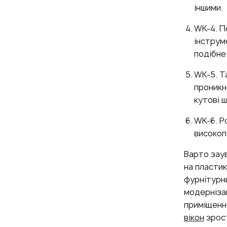
іншими.
WK-4. П
інструм
подібне
WK-5. Т
проникн
кутові 
WK-6. Р
високоп
Варто зау
на пластик
фурнітурни
модернізац
приміщенн
вікон
зрос