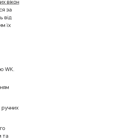
х вікон
ся за
ь від
им їх
ою WK.
нням
 ручних
го
м та