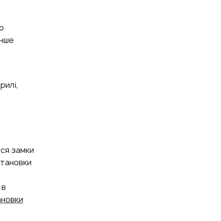
о
інше
рилі,
ся замки
становки
 в
ановки