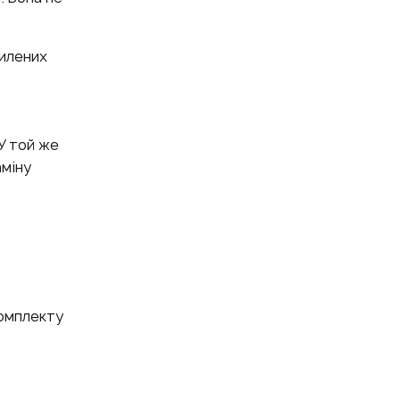
илених
У той же
міну
комплекту