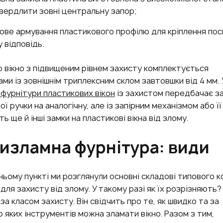
вердлити зовні центральну запор;
ве армування пластикового профілю для кріплення пос
у відповідь.
 вікно з підвищеним рівнем захисту комплектується
ми із зовнішнім триплексним склом завтовшки від 4 мм. 
 фурнітури пластикових вікон
із захистом передбачає за
ї ручки на аналогічну, але із запірним механізмом або її
 ще й інші замки на пластикові вікна від злому.
изламна фурнітура: види
ьому пункті ми розглянули основні складові типового 
для захисту від злому. У такому разі як їх розрізняють?
 за класом захисту. Він свідчить про те, як швидко та за
яких інструментів можна зламати вікно. Разом з тим,