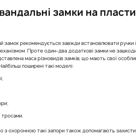
вандальні замки на пласти
а
ий замок рекомендується завжди встановлювати ручки 
механізмом. Проте один-два додаткові замки не зашкоди
ставлена ​​маса різновидів замків, що мають свої особли
Найбільш поширені такі моделі:
і;
ри;
з тросами.
о з охоронною такі запори також допомагають захисти