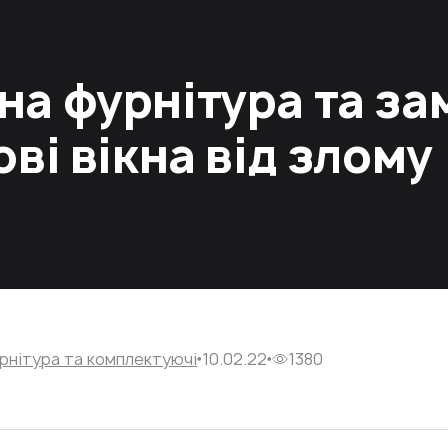
а фурнітура та за
ві вікна від злому
рнітура та комплектуючі
10.02.22
1380