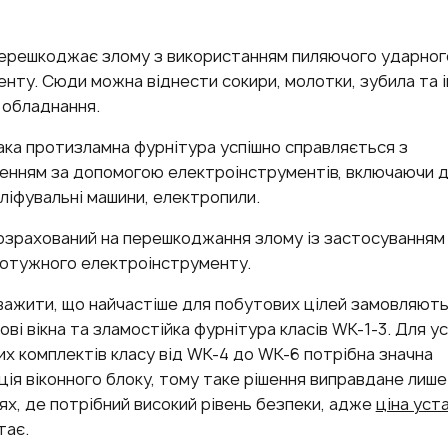
ерешкоджає злому з використанням пиляючого ударног
енту. Сюди можна віднести сокири, молотки, зубила та 
 обладнання.
ака протизламна фурнітура успішно справляється з
енням за допомогою електроінструментів, включаючи д
шліфувальні машини, електропили.
озрахований на перешкоджання злому із застосуванням
отужного електроінструменту.
важити, що найчастіше для побутових цілей замовляють
ові вікна та зламостійка фурнітура класів WK-1-3. Для у
х комплектів класу від WK-4 до WK-6 потрібна значна
ія віконного блоку, тому таке рішення виправдане лише
ях, де потрібний високий рівень безпеки, адже
ціна уст
тає.