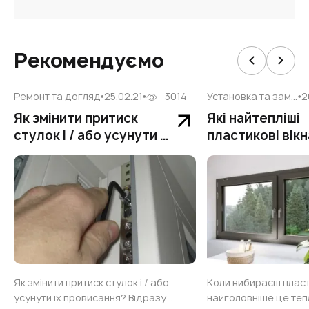
Рекомендуємо
Ремонт та догляд
25.02.21
3014
Установка та заміна
2
Як змінити притиск
Які найтепліші
стулок і / або усунути їх
пластикові вікн
провисання?
ключові парам
вибору
Як змінити притиск стулок і / або
Коли вибираєш пласти
усунути їх провисання? Відразу
найголовніше це теп