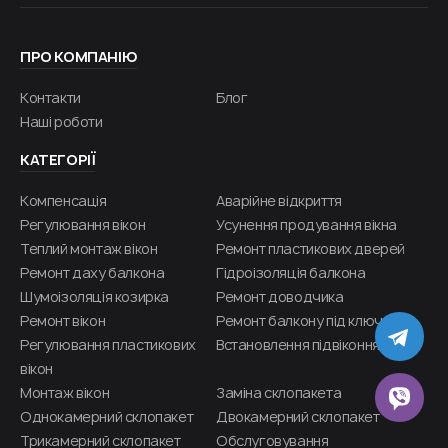
ПРО КОМПАНІЮ
Контакти
Блог
Наші роботи
КАТЕГОРІЇ
Компенсація
Аварійне відкриття
Регулювання вікон
Усунення продування вікна
Теплий монтаж вікон
Ремонт пластикових дверей
Ремонт даху балкона
Гідроізоляція балкона
Шумоізоляція козирка
Ремонт доводчика
Ремонт вікон
Ремонт балкону під ключ
TE
Регулювання пластикових
Встановлення підвіконня
вікон
Монтаж вікон
Заміна склопакета
VIB
Однокамерний склопакет
Двокамерний склопакет
Трикамерний склопакет
Обслуговування