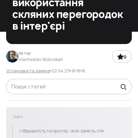
використання
скляних перегородок
в інтер'єрі
Автор
0
Viacheslav Slobodian
Установка та заміна
22.04.23
1616
Зміст
01
Відкритість та простір: скло замість стін