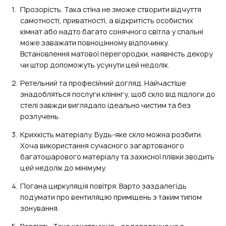
Прозорість. Така стіна не зможе створити відчуття
самотності, приватності, а відкритість особистих
кімнат або надто багато сонячного світла у спальні
може заважати повноцінному відпочинку.
Встановлення матової перегородки, наявність декору
чи штор допоможуть усунути цей недолік.
Ретельний та професійний догляд. Найчастіше
знадобляться послуги клінінгу, щоб скло від підлоги до
стелі завжди виглядало ідеально чистим та без
розлучень.
Крихкість матеріалу. Будь-яке скло можна розбити.
Хоча використання сучасного загартованого
багатошарового матеріалу та захисної плівки зводить
цей недолік до мінімуму.
Погана циркуляція повітря. Варто заздалегідь
подумати про вентиляцію приміщень з таким типом
зонування.