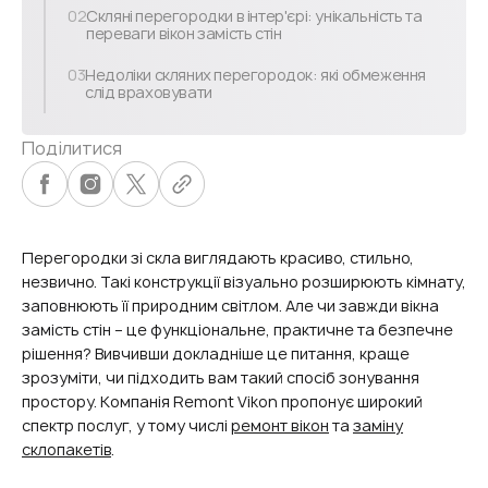
02
Скляні перегородки в інтер'єрі: унікальність та
переваги вікон замість стін
03
Недоліки скляних перегородок: які обмеження
слід враховувати
Поділитися
Перегородки зі скла виглядають красиво, стильно,
незвично. Такі конструкції візуально розширюють кімнату,
заповнюють її природним світлом. Але чи завжди вікна
замість стін – це функціональне, практичне та безпечне
рішення? Вивчивши докладніше це питання, краще
зрозуміти, чи підходить вам такий спосіб зонування
простору. Компанія Remont Vikon пропонує широкий
спектр послуг, у тому числі
ремонт вікон
та
заміну
склопакетів
.