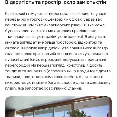
Відкритість та простір: скло замість стін
Кілька років тому скляні перегородки використовували
переважно у торгових центрах чи офісах. Зараз такі
конструкції - сміливе дизайнерське рішення, яке може
бути використане в різних житлових приміщеннях
(починаючи від кухні і закінчуючи ванною). В результаті
кімната виглядатиме більш просторою, відкритою та
світлою. Широкий вибір дизайну та зовнішнього вигляду
скла дозволяє оригінальній стіні вписатись у класичні та
сучасні стилі. Існують розсувні, нерухомі та переставні
перегородки. На перший погляд, конструкція досить
тендітна та ненадійна (особливо якщо в будинку є діти та
тварини), але, створюючи вікно замість стіни, фахівці
використовують міцне багатошарове скло та спеціальну
плівку, яка запобігає розсипанню уламків.