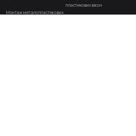
пластикових вікон​
Монтаж металопластикових
дверей
РІШЕННЯ
Ціни
(068) 225-32-32
Пн - Пт: 08:00-19:00
Сб - Нд: 08:00-19:00
zakaz@remontvikon.com.ua
Пишіть, домовимось!
Бізнес - центр "Беарс" м. Київ, вул. Гетьмана
Павла Полуботка, 52, оф.105