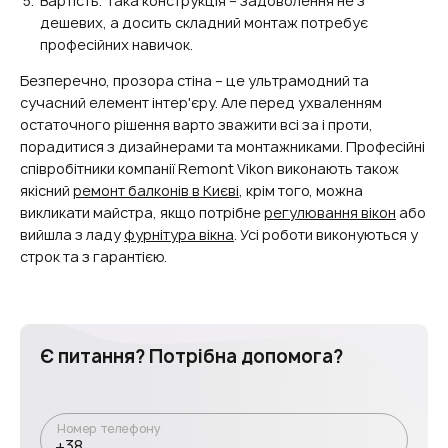
Вартість. Така конструкція – задоволення не з
дешевих, а досить складний монтаж потребує
професійних навичок.
Безперечно, прозора стіна – це ультрамодний та
сучасний елемент інтер'єру. Але перед ухваленням
остаточного рішення варто зважити всі за і проти,
порадитися з дизайнерами та монтажниками. Професійні
співробітники компанії Remont Vikon виконають також
якісний
ремонт балконів в Києві
, крім того, можна
викликати майстра, якщо потрібне
регулювання вікон
або
вийшла з ладу
фурнітура вікна
. Усі роботи виконуються у
строк та з гарантією.
Є питання? Потрібна допомога?
Номер телефону