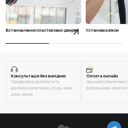
Встановлення пластикових дверей
Установка вікон
Консультація без вихідних
Оплата онлайн
Професійна допомога та
Зручний і безпечний 
відповіді на питання у будь-який
розрахунків через ін
день тижня