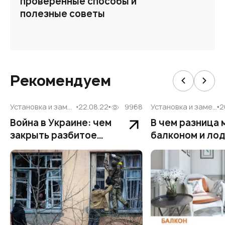
проверенные способы и
полезные советы
Рекомендуем
Установка и замена
22.08.22
9968
Установка и замена
2
Война в Украине: чем
В чем разница
закрыть разбитое
балконом и ло
после взрывов окно?