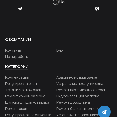
Ua
О КОМПАНИИ
Контакты
Блог
Наши работы
КАТЕГОРИИ
Компенсация
Аварийное открывание
Регулировка окон
Устранение продувки окна
Теплый монтаж окон
Ремонт пластиковых дверей
Ремонт крыши балкона
Гидроизоляция балкона
Шумоизоляция козырька
Ремонт доводчика
Ремонт окон
Ремонт балкона под ключ
TE
Регулировка пластиковых
Установка подоконника