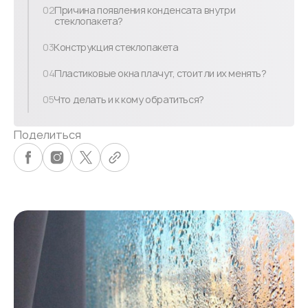
02
Причина появления конденсата внутри
стеклопакета?
03
Конструкция стеклопакета
04
Пластиковые окна плачут, стоит ли их менять?
05
Что делать и к кому обратиться?
Поделиться