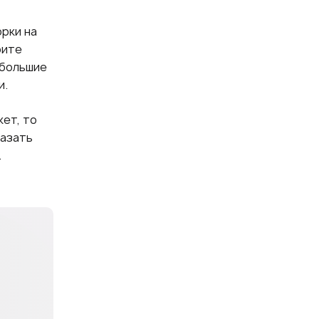
рки на
рите
ебольшие
и.
кет, то
азать
.