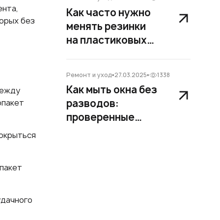
ента,
Как часто нужно
орых без
менять резинки
на пластиковых
окнах
Ремонт и уход
27.03.2025
1338
Как мыть окна без
между
разводов:
опакет
проверенные
способы и
покрыться
полезные советы
опакет
удачного