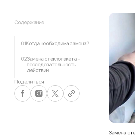
Содержание
01
Когда необходима замена?
02
Замена стеклопакета –
последовательность
действий
Поделиться
Замена ст