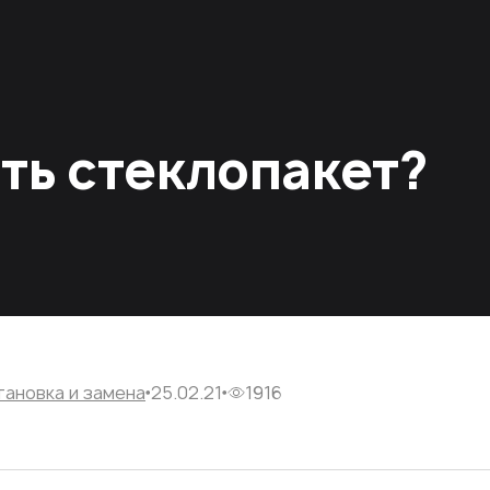
ть стеклопакет?
тановка и замена
25.02.21
1916