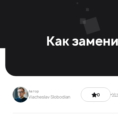
Как замени
Автор
Ус
0
Viacheslav Slobodian