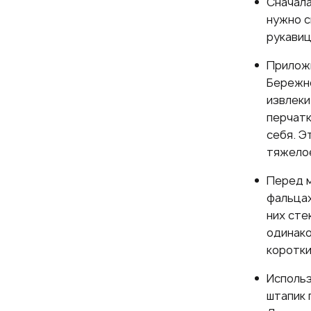
Сначала
нужно с
рукавиц
Приложи
Бережно
извлеки
перчатк
себя. Э
тяжело
Перед м
фальцах
них сте
одинако
коротки
Использ
штапик 