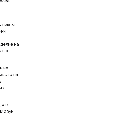
Далее
апиком.
тем
зделие на
ольно
ь на
авьте на
ь
я с
, что
й звук.