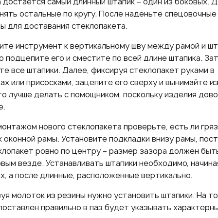
 достается самый длинный штапик – один из боковых. 
нять остальные по кругу. После наденьте спецовочные
ы для доставания стеклопакета.
те инструмент к вертикальному шву между рамой и шт
 подцепите его и сместите по всей длине штапика. За
те все штапики. Далее, фиксируя стеклопакет руками в
ах или присосками, зацепите его сверху и вынимайте и
то лучше делать с помощником, поскольку изделия дов
е.
онтажом нового стеклопакета проверьте, есть ли гряз
 оконной рамы. Установите подкладки внизу рамы, пост
клопакет ровно по центру – размер зазора должен быт
вым везде. Устанавливать штапики необходимо, начина
х, а после длинные, расположенные вертикально.
уя молоток из резины нужно установить штапики. На то
поставлен правильно в паз будет указывать характерны