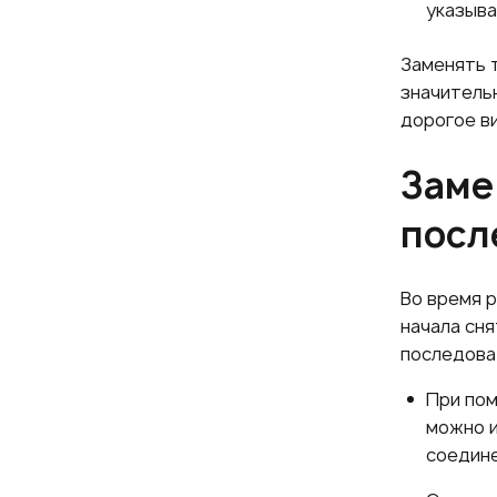
указыва
Заменять 
значительн
дорогое в
Заме
посл
Во время 
начала сня
последова
При пом
можно и
соедине