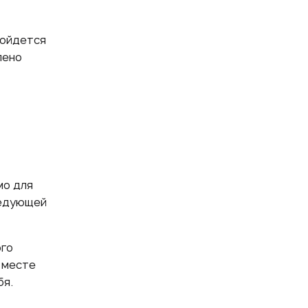
бойдется
лено
мо для
ледующей
ого
 месте
бя.