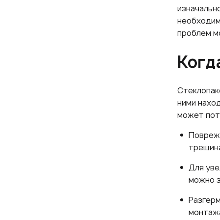
изначальн
необходим
проблем м
Когд
Стеклопак
ними нахо
может пот
Поврежд
трещина
Для уве
можно з
Разгерм
монтажа