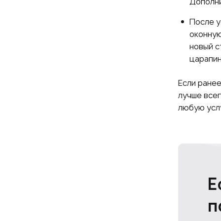
Дополни
После у
оконную
новый с
царапин
Если ранее
лучше все
любую услу
Е
п