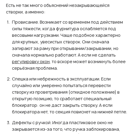
Есть не так много объяснений незакрывающейся
створки, а именно:
Провисание. Возникает со временем под действием
силы тяжести, когда фурнитура ослабляется под
весовыми нагрузками. Чаще подобное характерно
для крупных, увесистых створок. Они сначала
затирают за раму при открывании/закрывании, но
сначала нормально работают. А если не сделать
регулировку окон
, то вскоре может возникнуть более
серьёзная проблема.
Спешка или небрежность в эксплуатации. Если
случайно или умеренно попытаться перевести
створку из проветривания (откидное положение) в
открытую позицию, то сработает специальный
блокиратор: он не даст закрыть створку. А если
блокиратора нет, то секция повиснет на нижней петле.
Дефекты с ручкой. Иногда пластиковое окно не
закрывается из-за того, что ручка заблокирована,