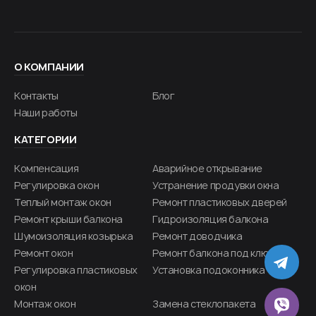
О КОМПАНИИ
Контакты
Блог
Наши работы
КАТЕГОРИИ
Компенсация
Аварийное открывание
Регулировка окон
Устранение продувки окна
Теплый монтаж окон
Ремонт пластиковых дверей
Ремонт крыши балкона
Гидроизоляция балкона
Шумоизоляция козырька
Ремонт доводчика
Ремонт окон
Ремонт балкона под ключ
TE
Регулировка пластиковых
Установка подоконника
окон
Монтаж окон
Замена стеклопакета
VIB