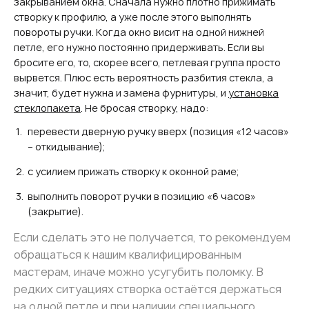
закрыванием окна. Сначала нужно плотно прижимать
створку к профилю, а уже после этого выполнять
повороты ручки. Когда окно висит на одной нижней
петле, его нужно постоянно придерживать. Если вы
бросите его, то, скорее всего, петлевая группа просто
вырвется. Плюс есть вероятность разбития стекла, а
значит, будет нужна и замена фурнитуры, и
установка
стеклопакета
. Не бросая створку, надо:
перевести дверную ручку вверх (позиция «12 часов»
– откидывание);
с усилием прижать створку к оконной раме;
выполнить поворот ручки в позицию «6 часов»
(закрытие).
Если сделать это не получается, то рекомендуем
обращаться к нашим квалифицированным
мастерам, иначе можно усугубить поломку. В
редких ситуациях створка остаётся держаться
на одной петле и при наличии специального