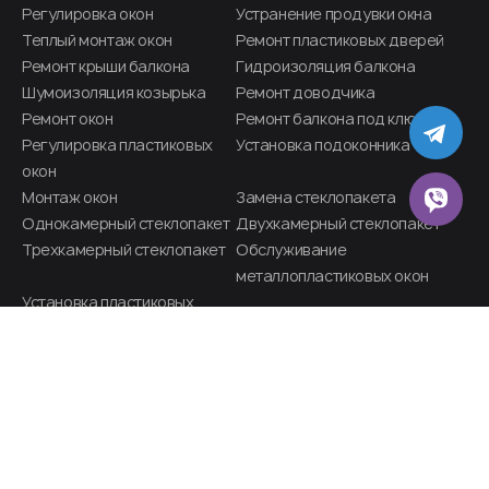
Регулировка окон
Устранение продувки окна
Теплый монтаж окон
Ремонт пластиковых дверей
Ремонт крыши балкона
Гидроизоляция балкона
Шумоизоляция козырька
Ремонт доводчика
Ремонт окон
Ремонт балкона под ключ
TE
Регулировка пластиковых
Установка подоконника
окон
Монтаж окон
Замена стеклопакета
VIB
Однокамерный стеклопакет
Двухкамерный стеклопакет
Трехкамерный стеклопакет
Обслуживание
металлопластиковых окон​
Установка пластиковых
дверей
РІШЕННЯ
Цены