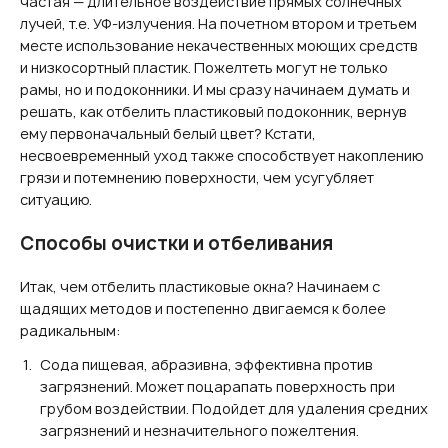
частая — длительное воздействие прямых солнечных
лучей, т.е. УФ-излучения. На почетном втором и третьем
месте использование некачественных моющих средств
и низкосортный пластик. Пожелтеть могут не только
рамы, но и подоконники. И мы сразу начинаем думать и
решать, как отбелить пластиковый подоконник, вернув
ему первоначальный белый цвет? Кстати,
несвоевременный уход также способствует накоплению
грязи и потемнению поверхности, чем усугубляет
ситуацию.
Способы очистки и отбеливания
Итак, чем отбелить пластиковые окна? Начинаем с
щадящих методов и постепенно двигаемся к более
радикальным:
Сода пищевая, абразивна, эффективна против
загрязнений. Может поцарапать поверхность при
грубом воздействии. Подойдет для удаления средних
загрязнений и незначительного пожелтения.