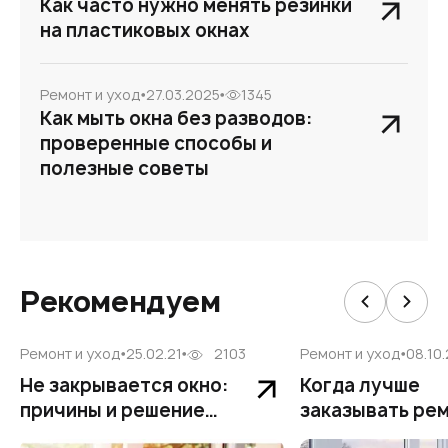
Как часто нужно менять резинки
на пластиковых окнах
Ремонт и уход
27.03.2025
1345
Как мыть окна без разводов:
проверенные способы и
полезные советы
Рекомендуем
Ремонт и уход
25.02.21
2103
Ремонт и уход
08.10
Не закрывается окно:
Когда лучше
причины и решение
заказывать ре
проблемы
балкона под к