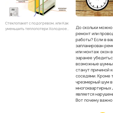
Стеклопакет с подогревом, или Как
До скольки можно
уменьшить теплопотери Холодное
ремонт или прово
время года может пройти более
работы? Если в в
комфортно. Одним из способов
достичь этого у себя в квартире или
запланирован рем
в другом помещении считается
или монтаж окон в
установка энергосберегающих
заранее убедитьс
окон, и здесь востребованным стал
возможные шумны
стеклопакет с подогревом. Одни
станут причиной 
воспринимают это как фантастику, а
соседями. Кроме т
другие убедились в эф
чрезмерный шум в
многоквартирных
является нарушен
Вот почему важно