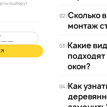
ерты подберут
Сколько 
02 /
монтаж с
а
Какие ви
03 /
подходят
окон?
Как узнат
04 /
деревянн