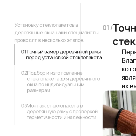
Точн
Установку стеклопакетов в
01 /
деревянные окна наши специалисты
стек
проводят в несколько этапов.
Перв
01
Точный замер деревянной рамы
перед установкой стеклопакета
Благ
кото
02
Подбор и изготовление
явля
стеклопакета для деревянного
окна по индивидуальным
их в
размерам
03
Монтаж стеклопакета в
деревянную раму с проверкой
герметичности и надежности