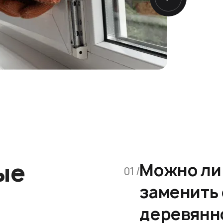
ые
Можно ли
01 /
заменить 
деревянн