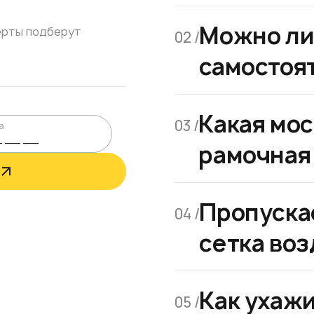
Можно ли
ерты подберут
02 /
самостоя
Какая мос
03 /
а
рамочная
Пропуска
04 /
сетка воз
Как ухажи
05 /