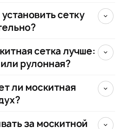
 установить сетку
тельно?
китная сетка лучше:
 или рулонная?
ет ли москитная
дух?
вать за москитной