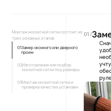
Заме
Монтаж москитной сетки состоит из
01 /
трех основных этапов.
Снач
01
Замер оконного или дверного
удоб
проем
необ
учту
02
Изготовление или подбор
москитной сетки под размеры
обес
руле
03
Монтаж москитной сетки и
проверка качества установки