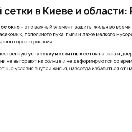
 сетки в Киеве и области:
вое окно
– это важный элемент защиты жилья во время
секомых, тополиного пуха, пыли и даже мелкого мусора
ярного проветривания.
ачественную
установку москитных сеток
на окна и две
Они не выгорают на солнце и не деформируются со вре
тные условия внутри жилья, навсегда избавиться от н